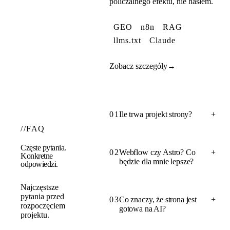
policzalnego efektu, nie hasłem.
GEO
n8n
RAG
llms.txt
Claude
Zobacz szczegóły
→
01
Ile trwa projekt strony?
+
//
FAQ
Częste pytania.
02
Webflow czy Astro? Co
+
Konkretne
będzie dla mnie lepsze?
odpowiedzi.
Najczęstsze
pytania przed
03
Co znaczy, że strona jest
+
rozpoczęciem
gotowa na AI?
projektu.