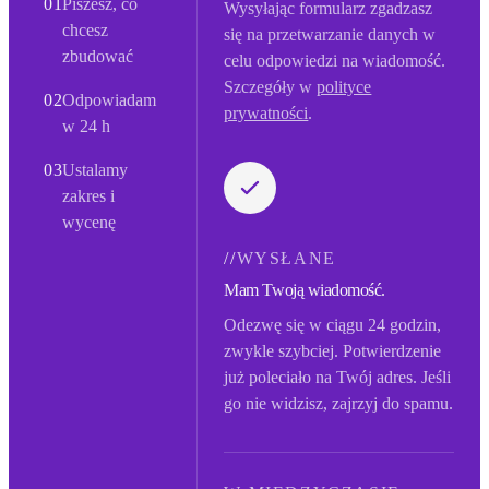
01
Piszesz, co
Wysyłając formularz zgadzasz
chcesz
się na przetwarzanie danych w
zbudować
celu odpowiedzi na wiadomość.
Szczegóły w
polityce
02
Odpowiadam
prywatności
.
w 24 h
03
Ustalamy
zakres i
wycenę
//
WYSŁANE
Mam Twoją wiadomość.
Odezwę się w ciągu 24 godzin,
zwykle szybciej. Potwierdzenie
już poleciało na Twój adres. Jeśli
go nie widzisz, zajrzyj do spamu.