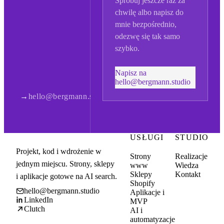
Spróbuj jeszcze raz za
chwilę albo napisz do
mnie bezpośrednio,
odezwę się tak samo
szybko.
Napisz na
hello@bergmann.studio
→
hello@bergmann.studio
USŁUGI
STUDIO
Projekt, kod i wdrożenie w
Strony
Realizacje
jednym miejscu. Strony, sklepy
www
Wiedza
Sklepy
Kontakt
i aplikacje gotowe na AI search.
Shopify
hello@bergmann.studio
Aplikacje i
LinkedIn
MVP
Clutch
AI i
automatyzacje