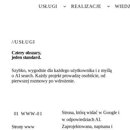
USŁUGI
REALIZACJE
WIED
Rozwiń menu Usługi
Rozwiń menu
//
USŁUGI
Cztery obszary,
jeden standard.
Szybko, wygodnie dla każdego użytkownika i z myślą
o AI search. Każdy projekt prowadzę osobiście, od
pierwszej rozmowy po wdrożenie.
Strona, którą widać w Google i
01
WWW-01
w odpowiedziach AI.
Zaprojektowana, napisana i
Strony www