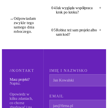
04
Jak wygląda współpraca
+
krok po kroku?
→
Odpowiadam
zwykle tego
samego dnia
05
Robisz też sam projekt albo
+
roboczego.
sam kod?
//
KONTAKT
IMIĘ I NAZWISKO
Masz projekt?
Napisz.
Opowiedz w
EMAIL
kilku zdaniach,
co chcesz
zbudować i na